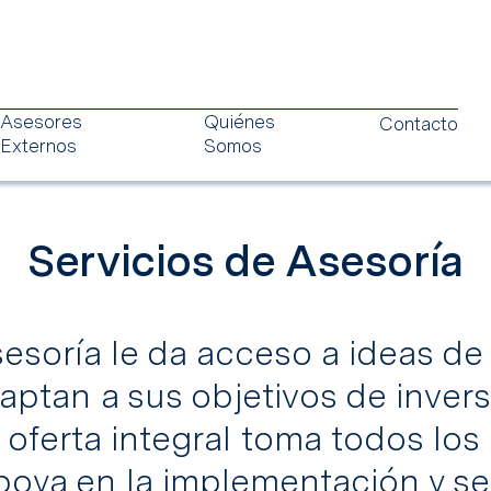
Asesores
Quiénes
Contacto
Externos
Somos
Servicios de Asesoría
sesoría le da acceso a ideas de 
s
Alianzas
Historia
Servicios de Asesoría
Equipo
Servicios
aptan a sus objetivos de inversi
 oferta integral toma todos lo
apoya en la implementación y s