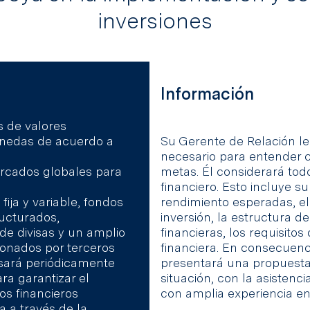
inversiones
Información
s de valores
monedas de acuerdo a
Su Gerente de Relación le
necesario para entender 
ercados globales para
metas. Él considerará todo
financiero. Esto incluye su
fija y variable, fondos
rendimiento esperadas, el
ructurados,
inversión, la estructura de
e divisas y un amplio
financieras, los requisitos
ionados por terceros
financiera. En consecuenc
isará periódicamente
presentará una propuesta
ara garantizar el
situación, con la asistenc
os financieros
con amplia experiencia en
a a través de la