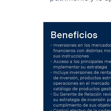
Beneficios
Inversiones en los mercado
financieros con distintas 
sus instrucciones
Acceso a los principales m
implementar su estrategia
Incluye inversiones de renta 
de inversión, productos est
operaciones en el mercado d
catálogo de productos gest
Su Gerente de Relación rev
su estrategia de inversión p
cumplimiento de sus objetiv
Control efectivo de la carter